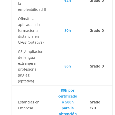
62h
Grado D
la
empleabilidad II
Ofimática
aplicada a la
formación a
80h
Grado D
distancia en
CFGS (optativa)
GS_Ampliación
de lengua
extranjera
80h
Grado D
profesional
(inglés)
(optativa)
80h por
certificado
Estancias en
o 500h
Grado
Empresa
para la
C/D
obtención