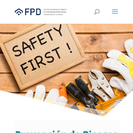
Hola! 👋 Bienvenido/a al asistente virtual
del Centro Integrado Público de FP a
Distancia de La Rioja. Estoy aquí para
ayudarte con información sobre nuestra
formación flexible, modular y de calidad,
adaptada a tus necesidades y a las del
mercado laboral. 🎓💼 ¿En qué puedo