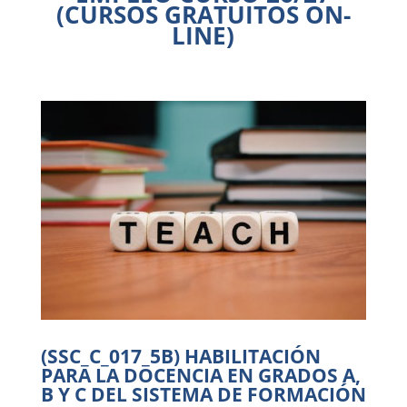
(CURSOS GRATUITOS ON-
LINE)
Hola! 👋 Bienvenido/a al asistente virtual
del Centro Integrado Público de FP a
Distancia de La Rioja. Estoy aquí para
ayudarte con información sobre nuestra
formación flexible, modular y de calidad,
adaptada a tus necesidades y a las del
mercado laboral. 🎓💼 ¿En qué puedo
ayudarte hoy?
(SSC_C_017_5B) HABILITACIÓN
PARA LA DOCENCIA EN GRADOS A,
B Y C DEL SISTEMA DE FORMACIÓN