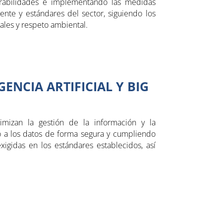
nerabilidades e implementando las medidas
gente y estándares del sector, siguiendo los
ales y respeto ambiental.
ENCIA ARTIFICIAL Y BIG
timizan la gestión de la información y la
o a los datos de forma segura y cumpliendo
exigidas en los estándares establecidos, así
Hola! 👋 Bienvenido/a al
asistente virtual del Centro
Integrado Público de FP a
Distancia de La Rioja. Estoy aquí
para ayudarte con información