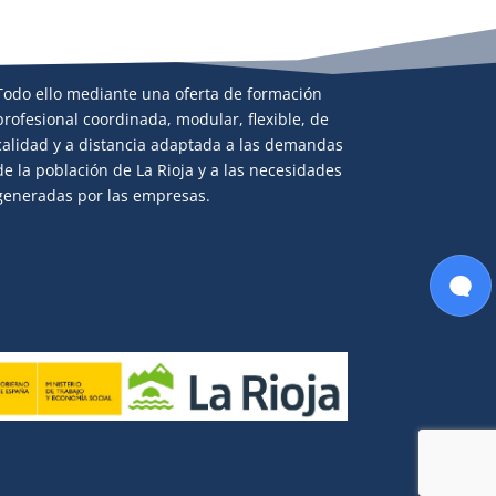
sobre nuestra formación flexible,
modular y de calidad, adaptada
a tus necesidades y a las del
mercado laboral. 🎓💼 ¿En qué
puedo ayudarte hoy?
Todo ello mediante una oferta de formación
profesional coordinada, modular, flexible, de
calidad y a distancia adaptada a las demandas
de la población de La Rioja y a las necesidades
generadas por las empresas.